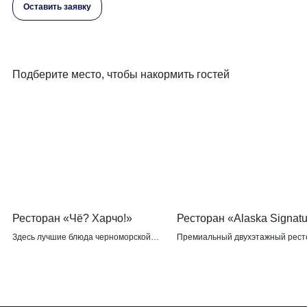
Оставить заявку
Подберите место, чтобы накормить гостей
Ресторан «Чё? Харчо!»
Ресторан «Alaska Signat
Здесь лучшие блюда черноморской
Премиальный двухэтажный рест
кухни — по-домашнему вкусные и по-
со своей террасой на отметке 11
южному колоритные
над уровнем моря