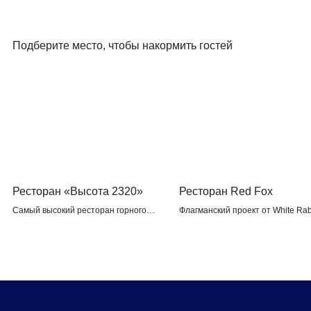
Подберите место, чтобы накормить гостей
Ресторан «Высота 2320»
Ресторан Red Fox
Самый высокий ресторан горного
Флагманский проект от White Rab
кластера Сочи на высоте 2320 м над
Family с авторскими блюдами из
уровнем моря
местных сезонных продуктов